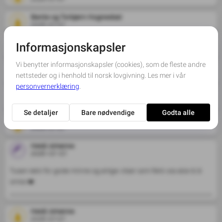
Bente og Torbjørn Hognestad
2026-07-07
Bjørg
2026-07-07
Olav Storhaug
2026-07-07
Magnhild Seim og Arild Tjemsland
2026-07-07
Kjetil
2026-07-07
Heidi Johanne
2026-07-07
Tusen takk for gode minne og artige vitser som fekk oss alle til å 
smile ❤️
Heidi Johanne
2026-07-07