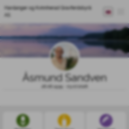
Hardanger og Kvinnherad Gravferdsbyrå
AS
Åsmund Sandven
26.06.1939 - 03.07.2026