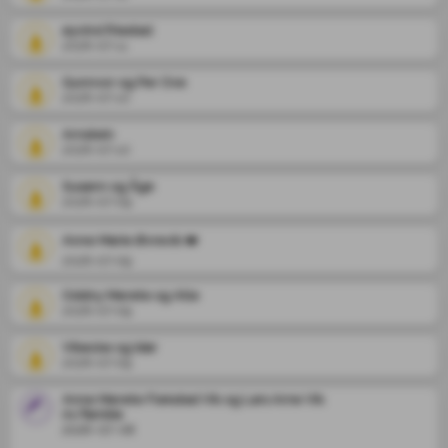
øyvind friestad
2026-07-11
Gunnvor og Per Ove
2026-07-10
Arnstein
2026-07-10
Susann og Åge
2026-07-09
Anne Marie Øvrevik ❤️
2026-07-09
Oddny Merete og Atle
2026-07-09
Vibecke og Idar
2026-07-09
Anne Merete Flekstad Vik og Lars Arne Vik
m/familie
2026-07-08