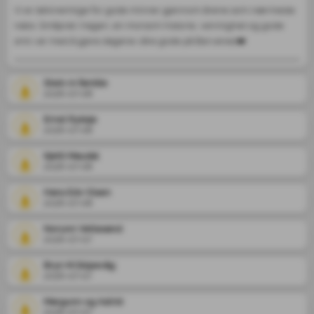
Vi er takknemlige for gode minner gjennom årene som nærmeste 
nabo. Småprat i hagen, en morsom historie, vennlighet og gode 
smil var med å gjøre dagene våre gode på Børvenes❤️
Stein m familie
2026-07-08
Ernst Rykkje
2026-07-08
Kjetil Maudal
2026-07-08
Hans Edv Olsen
2026-07-08
Norunn Vetlesand
2026-07-07
Bryn M.Skipevåg
2026-07-07
Margunn og Astrid
2026-07-07