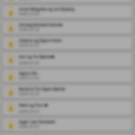
Anne Margrete og Jon Byberg
2026-07-07
Solveig Bolstad Gravdal
2026-07-07
Helene og Sigve Holen
2026-07-07
Iren og Tor Bjarte❤️
2026-07-07
Sigrun Mo
2026-07-07
Bente & Tor Sigve Gjerde
2026-07-07
Marit og Tron ❤️
2026-07-07
Inger Lise Obrestad
2026-07-07